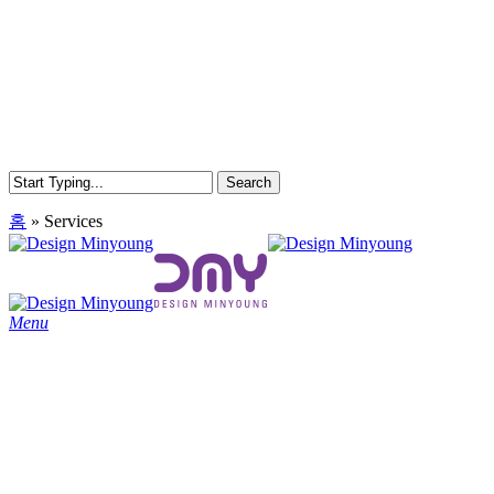
Skip
to
main
content
Search
Close
홈
»
Services
Search
search
Menu