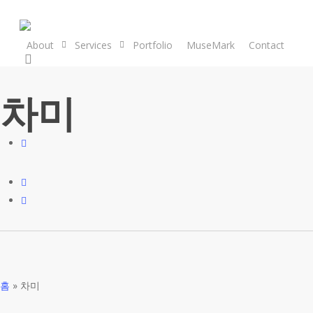
Skip
to
main
About
Services
Portfolio
MuseMark
Contact
search
content
차미
홈
»
차미