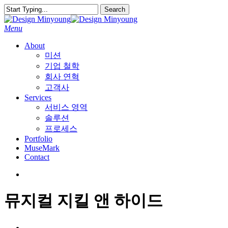
Skip
Search
to
Close
main
Search
search
Menu
content
About
미션
기업 철학
회사 연혁
고객사
Services
서비스 영역
솔루션
프로세스
Portfolio
MuseMark
Contact
search
뮤지컬 지킬 앤 하이드