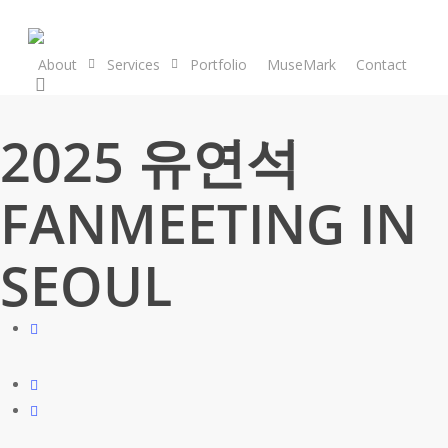
Skip
to
main
About
Services
Portfolio
MuseMark
Contact
search
content
2025 유연석
FANMEETING
IN
SEOUL