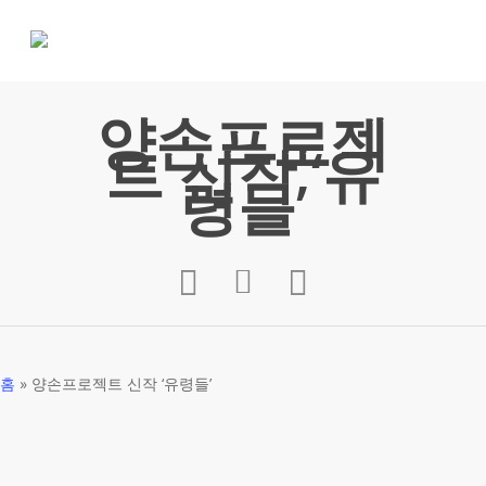
Skip
to
main
content
양손프로젝
트 신작 ‘유
령들’
홈
»
양손프로젝트 신작 ‘유령들’