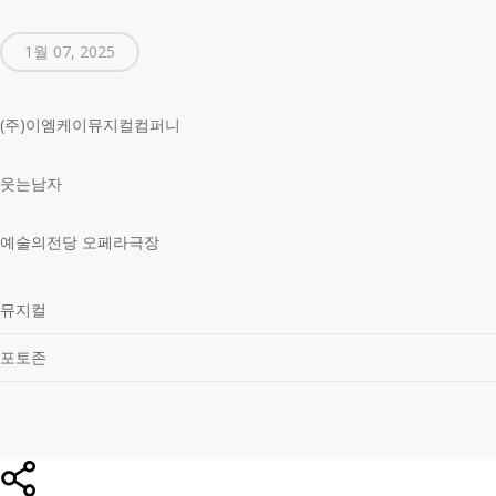
1월 07, 2025
(주)이엠케이뮤지컬컴퍼니
웃는남자
예술의전당 오페라극장
뮤지컬
포토존
Share