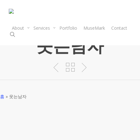
Skip
to
main
content
About
Services
Portfolio
MuseMark
Contact
search
웃는남자
홈
»
웃는남자