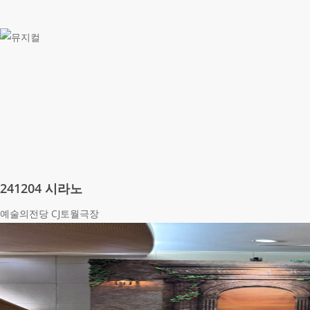
241204 시라노
예술의전당 CJ토월극장