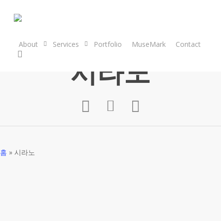
Skip
to
main
content
About
Services
Portfolio
MuseMark
Contact
search
시라노
홈
»
시라노