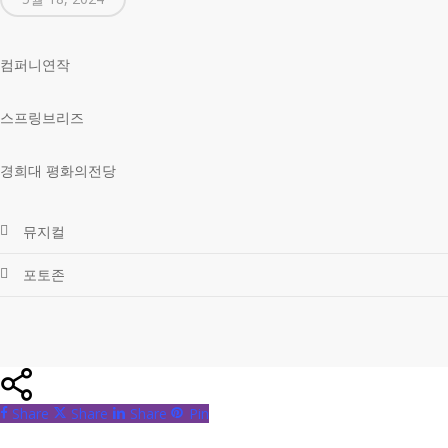
컴퍼니연작
스프링브리즈
경희대 평화의전당
뮤지컬
포토존
Share
Share
Share
Share
Pin