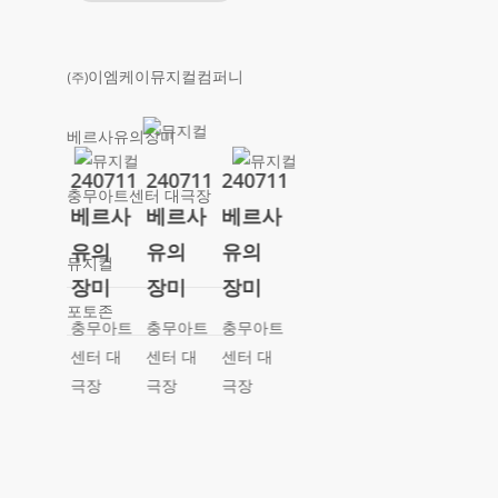
이엠케이뮤지컬컴퍼니
(주)
베르사유의장미
240711
240711
240711
충무아트센터 대극장
베르사
베르사
베르사
유의
유의
유의
뮤지컬
장미
장미
장미
포토존
충무아트
충무아트
충무아트
센터 대
센터 대
센터 대
극장
극장
극장