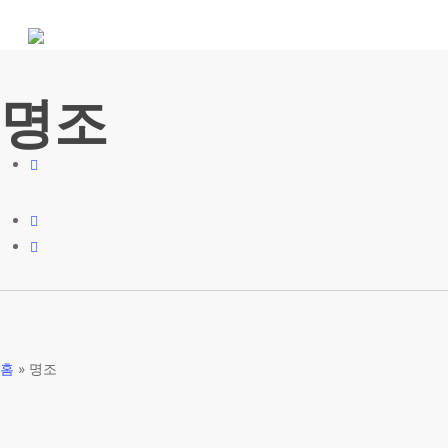
Skip
to
main
content
명조
홈
»
명조