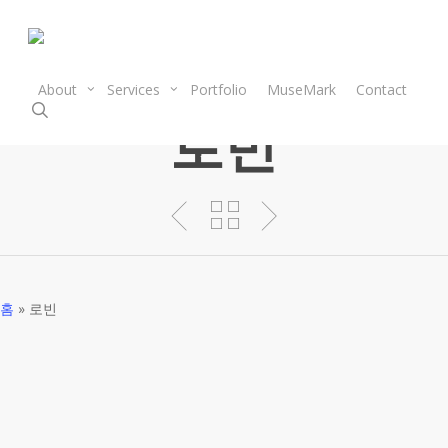
Skip
to
main
content
About
Services
Portfolio
MuseMark
Contact
search
로빈
홈
»
로빈