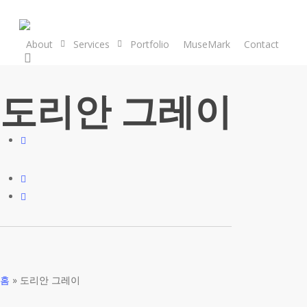
Skip
to
main
About
Services
Portfolio
MuseMark
Contact
search
content
도리안 그레이
홈
»
도리안 그레이