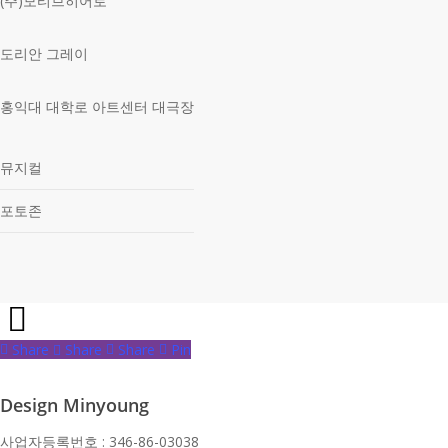
(주)모티브히어로
도리안 그레이
홍익대 대학로 아트센터 대극장
뮤지컬
포토존
Share
Share
Share
Share
Pin
Design Minyoung
사업자등록번호 : 346-86-03038