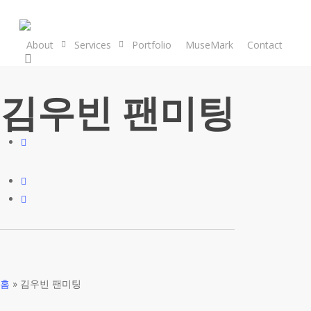
Skip
to
main
About
Services
Portfolio
MuseMark
Contact
search
content
김우빈 팬미팅
홈
»
김우빈 팬미팅